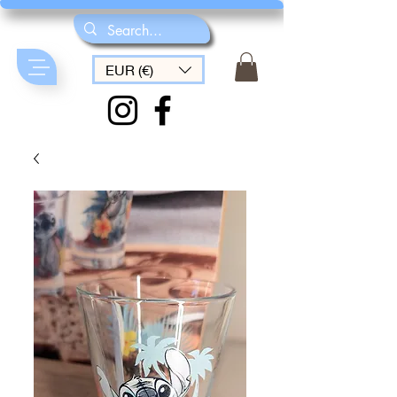
EUR (€)