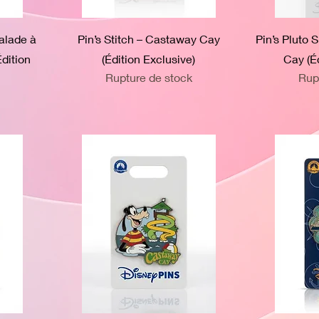
alade à
Pin’s Stitch – Castaway Cay
Pin’s Pluto 
dition
(Édition Exclusive)
Cay (Éd
Rupture de stock
Rup