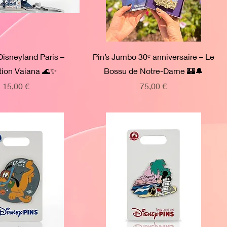
Disneyland Paris –
Pin’s Jumbo 30ᵉ anniversaire – Le
tion Vaiana 🌊✨
Bossu de Notre-Dame 🏰🔔
Prix
Prix
15,00 €
75,00 €