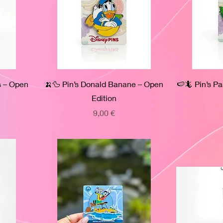
es – Open
🍌🦆 Pin’s Donald Banane – Open
🍉🦎 Pin’s P
Edition
Prix
9,00 €