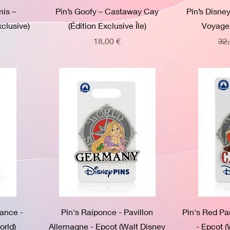
mis –
Pin’s Goofy – Castaway Cay
Pin’s Disne
clusive)
(Édition Exclusive Île)
Voyage 
Prix
Pri
18,00 €
32,
rance -
Pin's Raiponce - Pavillon
Pin's Red Pa
orld)
Allemagne - Epcot (Walt Disney
- Epcot (