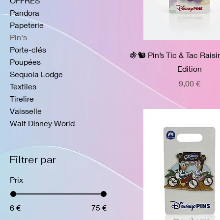
OFFRES
Pandora
Papeterie
Pin's
Porte-clés
🍇🐿️ Pin’s Tic & Tac Rais
Poupées
Edition
Sequoia Lodge
Prix
9,00 €
Textiles
Tirelire
Vaisselle
Walt Disney World
Filtrer par
Prix
6 €
75 €