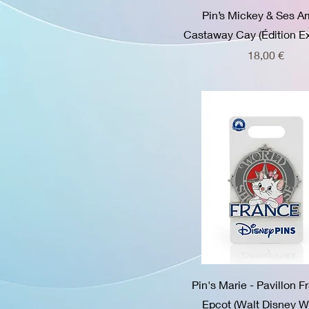
Pin’s Mickey & Ses A
Castaway Cay (Édition Ex
Prix
18,00 €
Pin's Marie - Pavillon F
Epcot (Walt Disney W