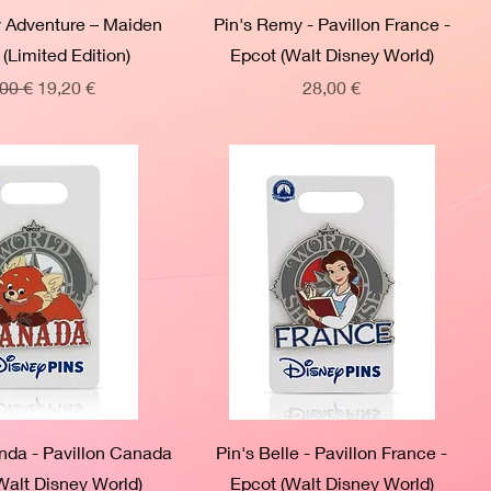
y Adventure – Maiden
Pin's Remy - Pavillon France -
(Limited Edition)
Epcot (Walt Disney World)
x original
Prix promotionnel
Prix
00 €
19,20 €
28,00 €
nda - Pavillon Canada
Pin's Belle - Pavillon France -
Walt Disney World)
Epcot (Walt Disney World)