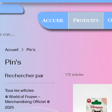
Accueil
Produits
O
e connecter
Accueil
Pin's
Pin's
Rechercher par
172 articles
Tous les articles
❄️ World of Frozen –
Merchandising Officiel ❄️
2025