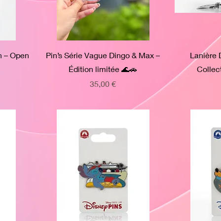
in – Open
Pin’s Série Vague Dingo & Max –
Lanière 
Édition limitée 🌊🚗
Collec
Prix
35,00 €