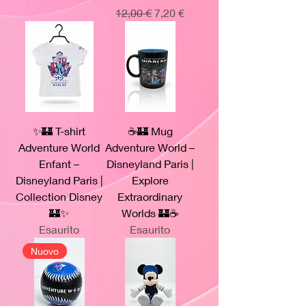
Prezzo regolare
Prezzo scontato
12,00 €
7,20 €
✨🏰 T-shirt
☕🏰 Mug
Adventure World
Adventure World –
Enfant –
Disneyland Paris |
Disneyland Paris |
Explore
Collection Disney
Extraordinary
🏰✨
Worlds 🏰☕
Esaurito
Esaurito
Nuovo