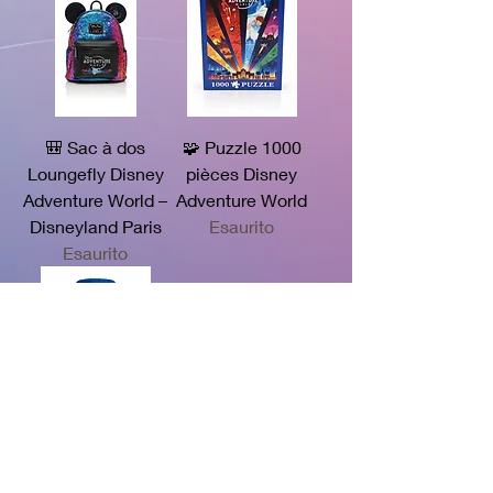
🎒 Sac à dos
🧩 Puzzle 1000
Loungefly Disney
pièces Disney
Adventure World –
Adventure World
Disneyland Paris
Esaurito
Esaurito
💙 Sweat à
✨ Lithographie
capuche Disney
Mérida– Réplique