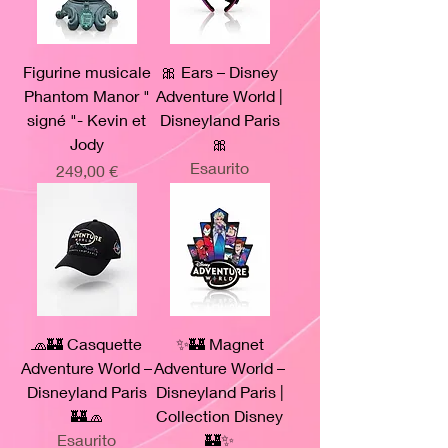
Figurine musicale
🎀 Ears – Disney
Phantom Manor "
Adventure World |
signé "- Kevin et
Disneyland Paris
Jody
🎀
Esaurito
Prezzo
249,00 €
🧢🏰 Casquette
✨🏰 Magnet
Adventure World –
Adventure World –
Disneyland Paris
Disneyland Paris |
🏰🧢
Collection Disney
Esaurito
🏰✨