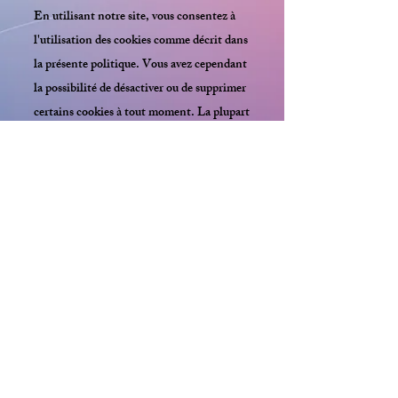
En utilisant notre site, vous consentez à
l'utilisation des cookies comme décrit dans
la présente politique. Vous avez cependant
la possibilité de désactiver ou de supprimer
certains cookies à tout moment. La plupart
des navigateurs web vous permettent de
gérer vos préférences de cookies. Consultez
les paramètres de votre navigateur pour
plus d'informations.
6. Modifications de la politique de cookies
Nous nous réservons le droit de mettre à
jour cette politique de cookies à tout
moment. Les modifications seront publiées
sur cette page avec la date de la dernière