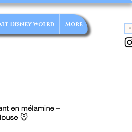
alt Disney Wolrd
More
E
ant en mélamine –
ouse 🐭