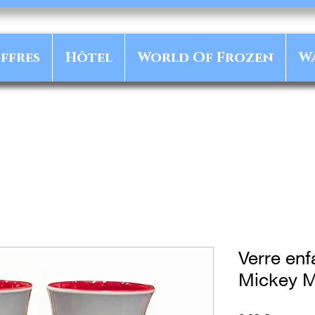
ffres
Hôtel
World Of Frozen
W
Verre enf
Mickey M