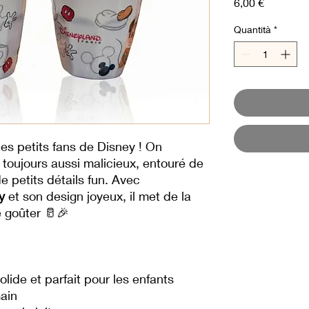
Prezzo
6,00 €
Quantità
*
les petits fans de Disney ! On
, toujours aussi malicieux, entouré de
e petits détails fun. Avec
y
et son design joyeux, il met de la
 goûter 🥛🎉
solide et parfait pour les enfants
ain