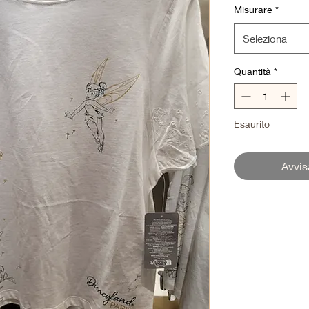
Misurare
*
Seleziona
Quantità
*
Esaurito
Avvis