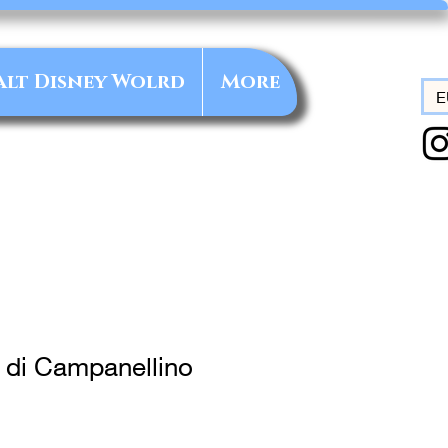
alt Disney Wolrd
More
E
 di Campanellino