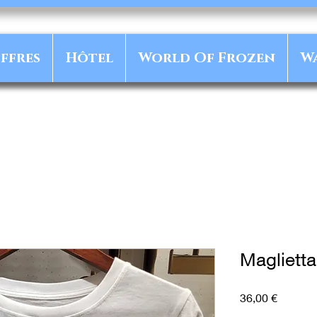
ffres
Hôtel
World Of Frozen
W
Maglietta
Prezzo
36,00 €