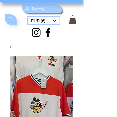
EUR (€)