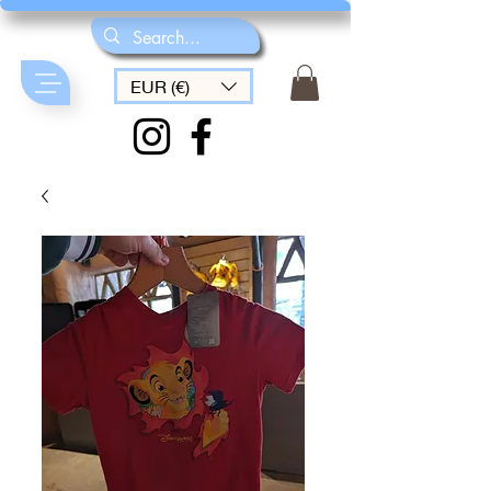
EUR (€)