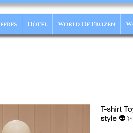
ffres
Hôtel
World Of Frozen
W
T-shirt T
style 👽✨