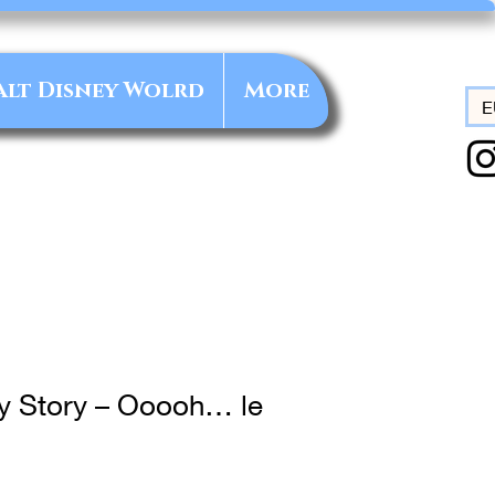
alt Disney Wolrd
More
E
oy Story – Ooooh… le