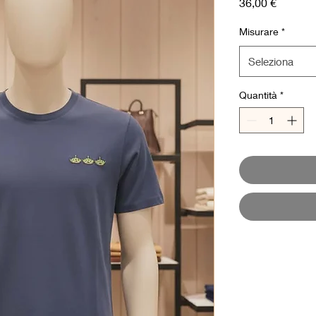
Prezzo
36,00 €
Misurare
*
Seleziona
Quantità
*