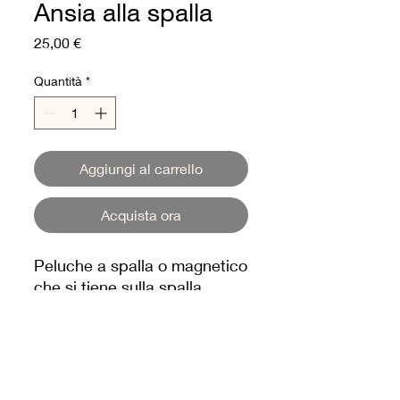
Ansia alla spalla
Prezzo
25,00 €
Quantità
*
Aggiungi al carrello
Acquista ora
Peluche a spalla o magnetico
che si tiene sulla spalla
grazie a una calamita
NEGOZIO DEI SOGNI DLP
© 2025 di Dream's Shop DLP.