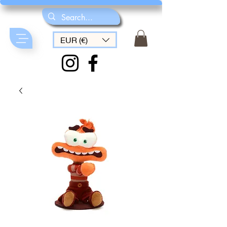
EUR (€)