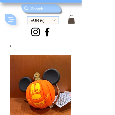
EUR (€)