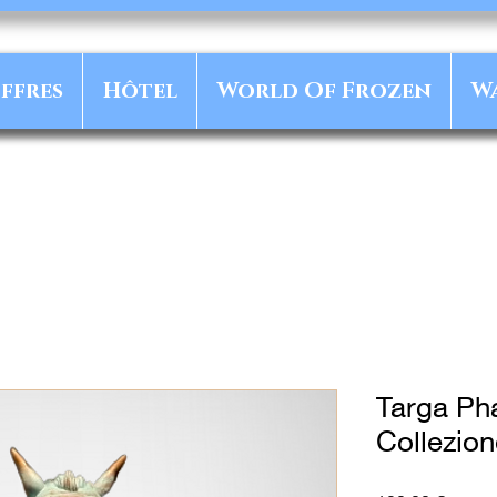
ffres
Hôtel
World Of Frozen
W
Targa Ph
Collezion