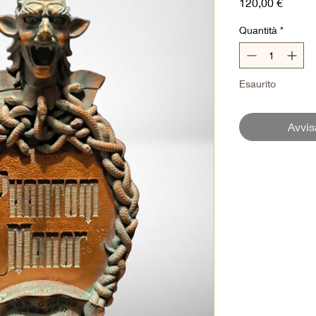
Prezz
120,00 €
Quantità
*
Esaurito
Avvis