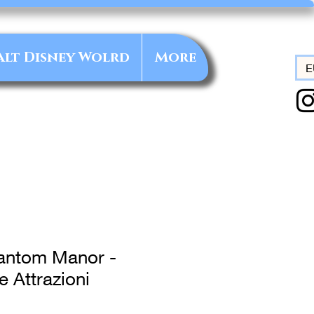
alt Disney Wolrd
More
E
antom Manor -
e Attrazioni