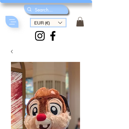
EUR (€)