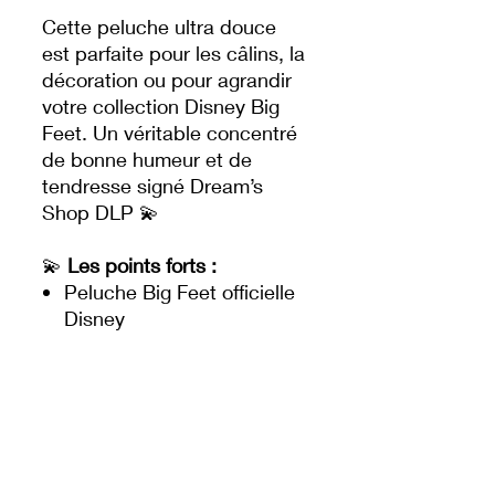
Cette peluche ultra douce
est parfaite pour les câlins, la
décoration ou pour agrandir
votre collection Disney Big
Feet. Un véritable concentré
de bonne humeur et de
tendresse signé Dream’s
Shop DLP 💫
💫
Les points forts :
Peluche Big Feet officielle
Disney
Détails brodés de qualité
et finitions premium
Texture douce et
moelleuse au toucher
velours
Grands pieds adorables