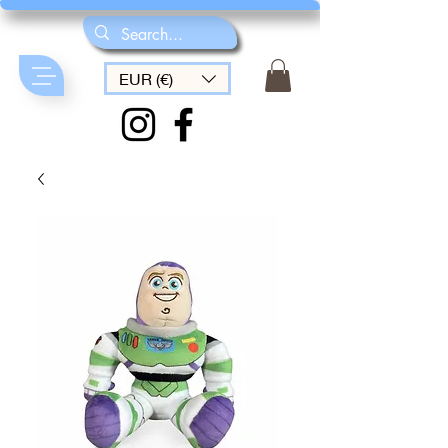
EUR (€)