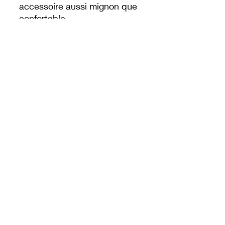
accessoire aussi mignon que
confortable.
✨
Idéale pour :
Les fans de Toy Story
Un cadeau original Disney
Ajouter une touche fun à
ton look ou à ta collection
Un compagnon attachant qui
fera craquer tous les
amoureux de l’univers Pixar !
NEGOZIO DEI SOGNI DLP
© 2025 di Dream's Shop DLP.