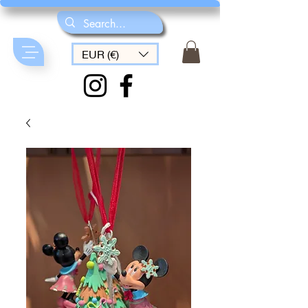
EUR (€)