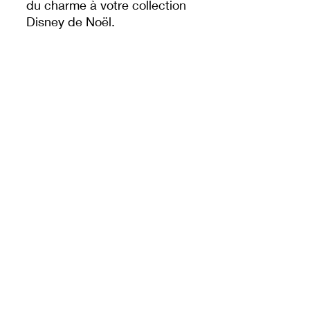
du charme à votre collection
Disney de Noël.
Ornement détaillé en
résine Minnie Mouse
Sapin décoré de flocons,
guirlandes et bonbons
Couleurs vives et finitions
soignées
Produit officiel Disney
Un ornement raffiné qui fera
briller votre sapin et répandra
toute la féérie Disney
pendant les fêtes ! 🎁🌟
NEGOZIO DEI SOGNI DLP
© 2025 di Dream's Shop DLP.