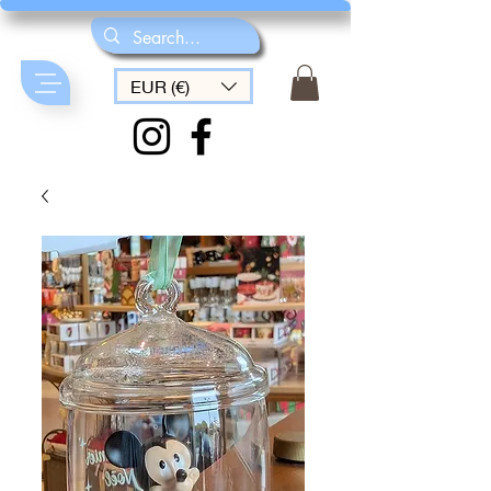
EUR (€)