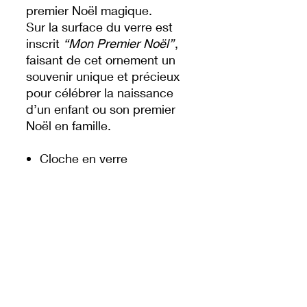
premier Noël magique.
Sur la surface du verre est
inscrit
“Mon Premier Noël”
,
faisant de cet ornement un
souvenir unique et précieux
pour célébrer la naissance
d’un enfant ou son premier
Noël en famille.
Cloche en verre
transparente avec scène
Bébé Mickey
Figurine détaillée et décor
enneigé scintillant
Inscription “Mon Premier
Noël” sur le verre
Ruban argenté pour
suspension facile
Produit officiel Disney