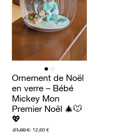
Ornement de Noël
en verre – Bébé
Mickey Mon
Premier Noël 🎄🐭
💖
Prezzo
Prezzo
 21,00 € 
12,60 €
regolare
scontato