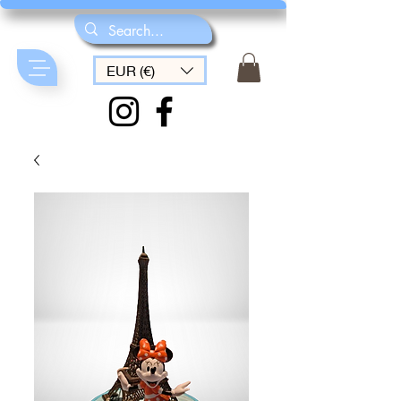
EUR (€)