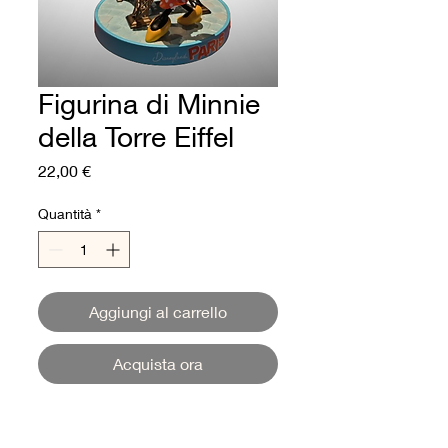
Figurina di Minnie
della Torre Eiffel
Prezzo
22,00 €
Quantità
*
Aggiungi al carrello
Acquista ora
Figurina di Minnie della Torre
Eiffel