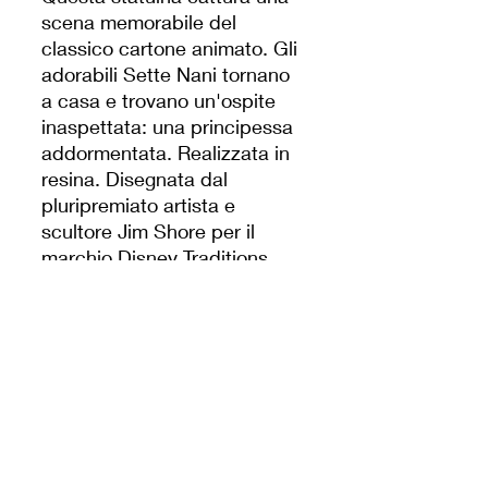
scena memorabile del
classico cartone animato. Gli
adorabili Sette Nani tornano
a casa e trovano un'ospite
inaspettata: una principessa
addormentata. Realizzata in
resina. Disegnata dal
pluripremiato artista e
scultore Jim Shore per il
marchio Disney Traditions.
Queste statuine non sono
giocattoli per bambini.
Destinate solo agli adulti.
Marchio:
Disney Traditions
Tipo di prodotto:
Figurine
Dimensioni:
H20 x L33 x
P9 cm