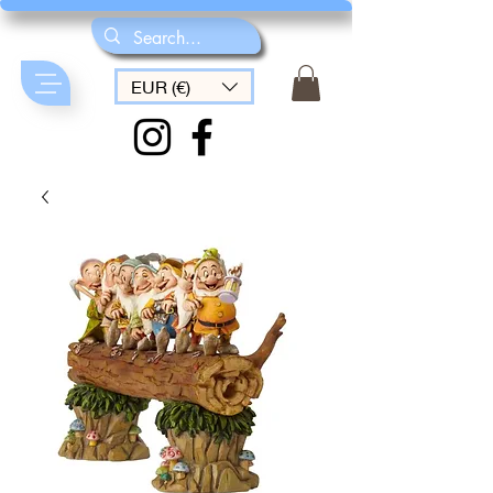
EUR (€)