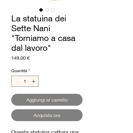
La statuina dei
Sette Nani
"Torniamo a casa
dal lavoro"
Prezzo
149,00 €
Quantità
*
Aggiungi al carrello
Acquista ora
Questa statuina cattura una