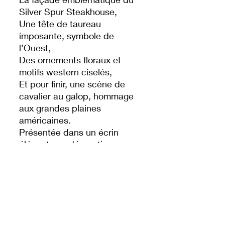
Silver Spur Steakhouse,
Une tête de taureau
imposante, symbole de
l’Ouest,
Des ornements floraux et
motifs western ciselés,
Et pour finir, une scène de
cavalier au galop, hommage
aux grandes plaines
américaines.
Présentée dans un écrin
élégant aux décorations
dorées, cette pièce n’est pas
une simple cuillère : c’est un
véritable objet de collection,
à la croisée entre art,
souvenir Disney et esprit
cowboy.