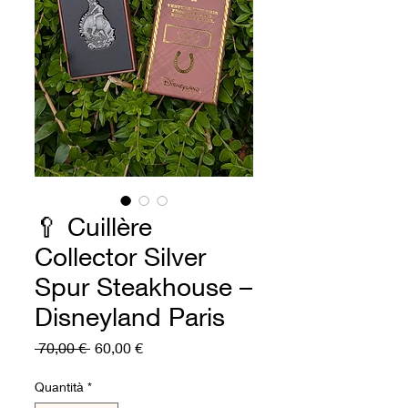
🥄 Cuillère
Collector Silver
Spur Steakhouse –
Disneyland Paris
Prezzo
Prezzo
 70,00 € 
60,00 €
regolare
scontato
Quantità
*