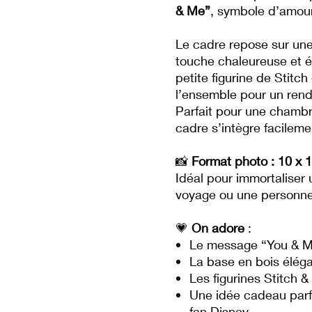
& Me”
, symbole d’amour,
Le cadre repose sur un
touche chaleureuse et é
petite figurine de Stitch
l’ensemble pour un rend
Parfait pour une chamb
cadre s’intègre facileme
📸
Format photo : 10 x 
Idéal pour immortaliser
voyage ou une personne
💗
On adore
:
Le message “You & Me
La base en bois éléga
Les figurines Stitch &
Une idée cadeau parf
fan Disney