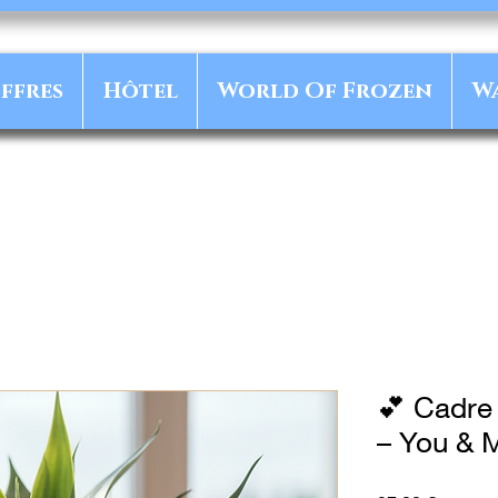
ffres
Hôtel
World Of Frozen
W
💕 Cadre 
– You & M