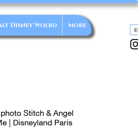
alt Disney Wolrd
More
E
photo Stitch & Angel
e | Disneyland Paris