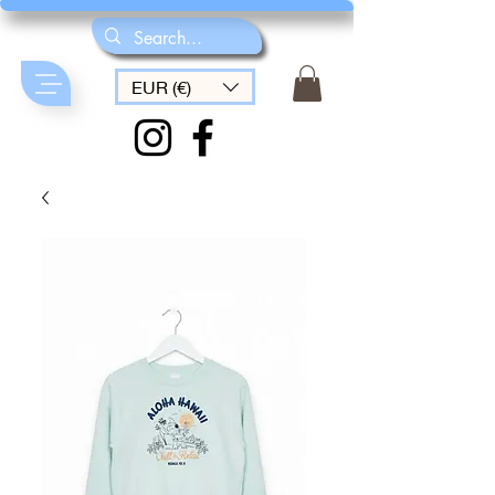
EUR (€)