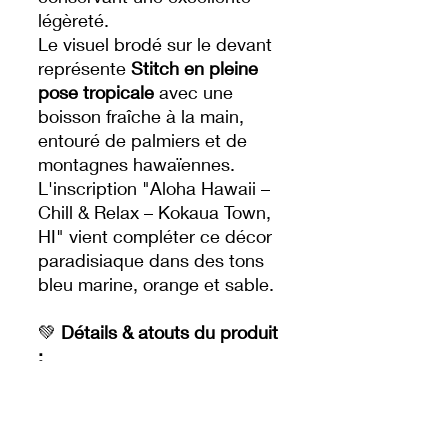
légèreté.
Le visuel brodé sur le devant
représente
Stitch en pleine
pose tropicale
avec une
boisson fraîche à la main,
entouré de palmiers et de
montagnes hawaïennes.
L'inscription "Aloha Hawaii –
Chill & Relax – Kokaua Town,
HI" vient compléter ce décor
paradisiaque dans des tons
bleu marine, orange et sable.
💚
Détails & atouts du produit
:
Pull col rond coupe femme
Coloris vert d’eau pastel
(menthe clair) ultra