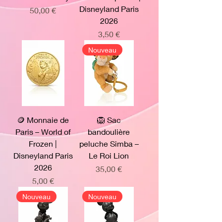
Disneyland Paris
Prix
50,00 €
2026
Prix
3,50 €
Nouveau
🪙 Monnaie de
🦁 Sac
Paris – World of
bandoulière
Frozen |
peluche Simba –
Disneyland Paris
Le Roi Lion
2026
Prix
35,00 €
Prix
5,00 €
Nouveau
Nouveau