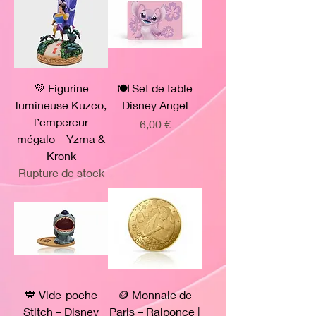
💜 Figurine
🍽️ Set de table
lumineuse Kuzco,
Disney Angel
l’empereur
Prix
6,00 €
mégalo – Yzma &
Kronk
Rupture de stock
💙 Vide-poche
🪙 Monnaie de
Stitch – Disney
Paris – Raiponce |