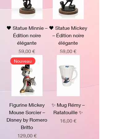
🖤 Statue Minnie –
🖤 Statue Mickey
Édition noire
– Édition noire
élégante
élégante
Prix
Prix
59,00 €
59,00 €
Nouveau
Figurine Mickey
✨ Mug Rémy –
Mouse Sorcier –
Ratatouille ✨
Disney by Romero
Prix
16,00 €
Britto
Prix
129,00 €