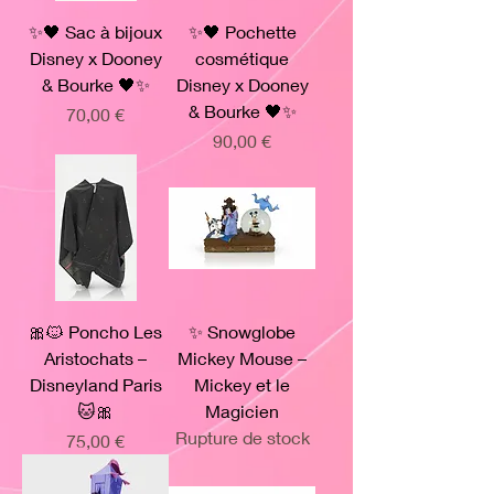
✨🖤 Sac à bijoux
✨🖤 Pochette
Disney x Dooney
cosmétique
& Bourke 🖤✨
Disney x Dooney
& Bourke 🖤✨
Prix
70,00 €
Prix
90,00 €
🎀🐱 Poncho Les
✨ Snowglobe
Aristochats –
Mickey Mouse –
Disneyland Paris
Mickey et le
🐱🎀
Magicien
Rupture de stock
Prix
75,00 €