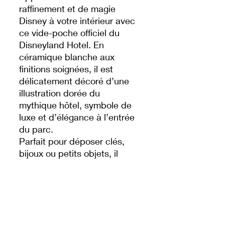
raffinement et de magie
Disney à votre intérieur avec
ce vide-poche officiel du
Disneyland Hotel. En
céramique blanche aux
finitions soignées, il est
délicatement décoré d’une
illustration dorée du
mythique hôtel, symbole de
luxe et d’élégance à l’entrée
du parc.
Parfait pour déposer clés,
bijoux ou petits objets, il
s’intègre aussi bien comme
objet décoratif que comme
souvenir collector.
✨ Un accessoire chic et
intemporel, idéal pour les