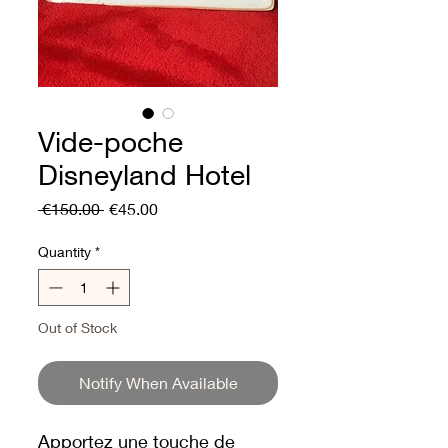
Vide-poche
Disneyland Hotel
Regular
Sale
 €150.00 
€45.00
Price
Price
Quantity
*
Out of Stock
Notify When Available
Apportez une touche de