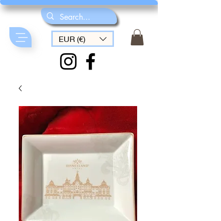
EUR (€)