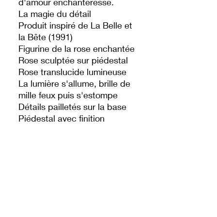
d'amour enchanteresse.
La magie du détail
Produit inspiré de La Belle et
la Bête (1991)
Figurine de la rose enchantée
Rose sculptée sur piédestal
Rose translucide lumineuse
La lumière s'allume, brille de
mille feux puis s'estompe
Détails pailletés sur la base
Piédestal avec finition
cuivrée effet vieilli avec
figurines classiques
sculptées et pieds en forme
de pattes de lion
Dôme amovible en forme de
cloche en verre
Bouton marche/arrêt sur la
base