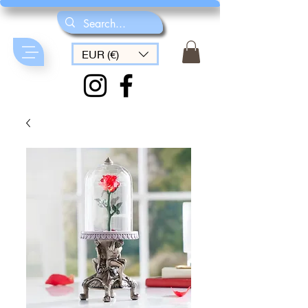
EUR (€)