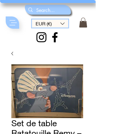
EUR (€)
Set de table
Ratatouille Remy –