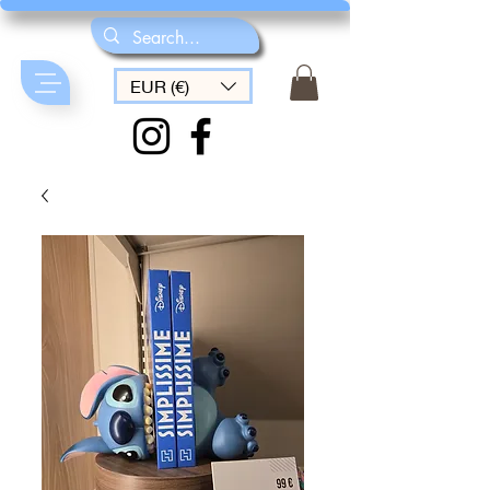
EUR (€)