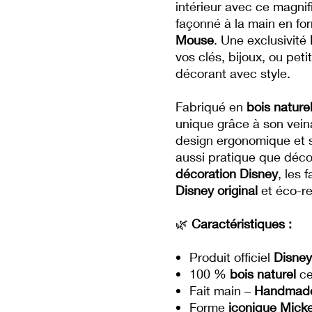
intérieur avec ce magni
façonné à la main en fo
Mouse
. Une exclusivité
vos clés, bijoux, ou peti
décorant avec style.
Fabriqué en
bois nature
unique grâce à son vein
design ergonomique et 
aussi pratique que décor
décoration Disney
, les 
Disney original
et éco-r
🌿
Caractéristiques :
Produit officiel
Disney
100 %
bois naturel
ce
Fait main –
Handmade 
Forme
iconique Mick