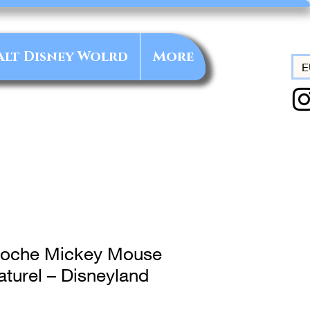
alt Disney Wolrd
More
E
poche Mickey Mouse
aturel – Disneyland