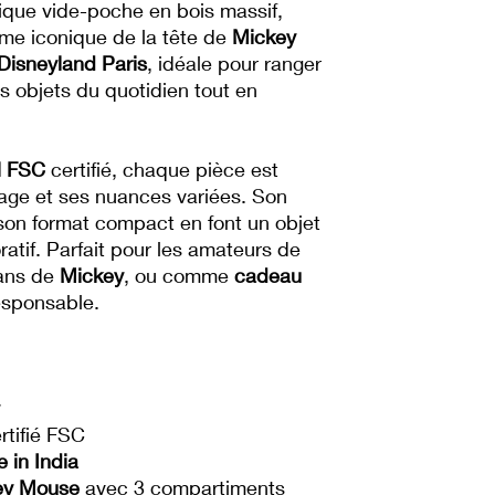
fique vide-poche en bois massif,
rme iconique de la tête de
Mickey
Disneyland Paris
, idéale pour ranger
ts objets du quotidien tout en
l FSC
certifié, chaque pièce est
age et ses nuances variées. Son
son format compact en font un objet
atif. Parfait pour les amateurs de
fans de
Mickey
, ou comme
cadeau
esponsable.
rtifié FSC
in India
ey Mouse
avec 3 compartiments