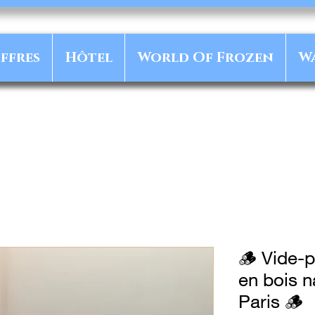
ffres
Hôtel
World Of Frozen
W
🪵 Vide-
en bois n
Paris 🪵