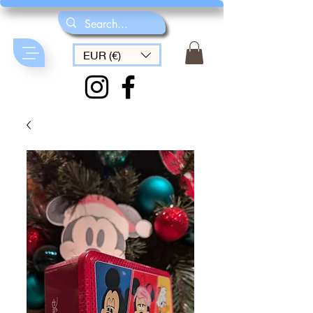
EUR (€)