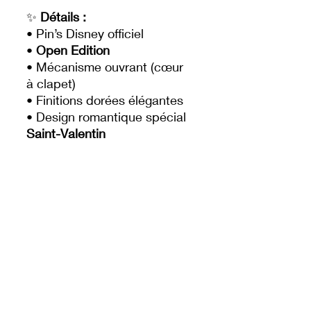
✨
Détails :
• Pin’s Disney officiel
•
Open Edition
• Mécanisme ouvrant (cœur
à clapet)
• Finitions dorées élégantes
• Design romantique spécial
Saint-Valentin
• Attache métallique au dos
• Sortie officielle :
14 février
💫 Un pin’s plein de charme
et de symbolique, parfait
pour célébrer la Saint-
Valentin, offrir un cadeau
chargé de magie ou enrichir
une collection Disney avec
une pièce originale et pleine