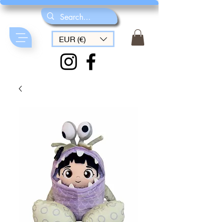
EUR (€)