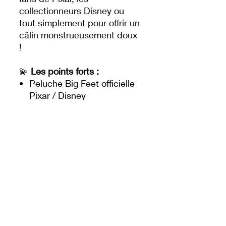
collectionneurs Disney ou
tout simplement pour offrir un
câlin monstrueusement doux
!
💫
Les points forts :
Peluche Big Feet officielle
Pixar / Disney
Détails brodés et finitions
de qualité supérieure
Grands pieds moelleux
typiques de la collection
Tenue de monstre avec œil
et tentacules en relief
Idéale pour collection ou
décoration
🎁
À savoir :