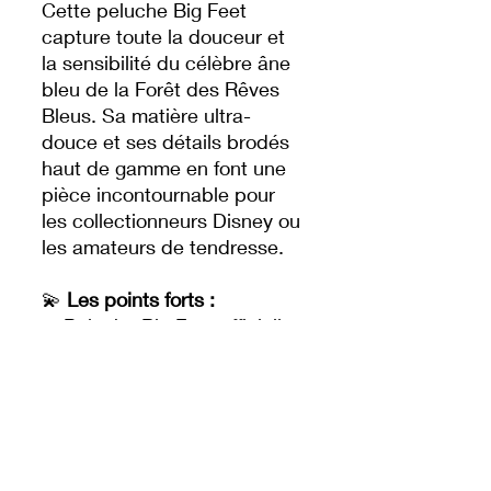
Cette peluche Big Feet
capture toute la douceur et
la sensibilité du célèbre âne
bleu de la Forêt des Rêves
Bleus. Sa matière ultra-
douce et ses détails brodés
haut de gamme en font une
pièce incontournable pour
les collectionneurs Disney ou
les amateurs de tendresse.
💫
Les points forts :
Peluche Big Feet officielle
Disney
Détails brodés et finitions
premium
Matière douce et
moelleuse au toucher
Grands pieds irrésistibles