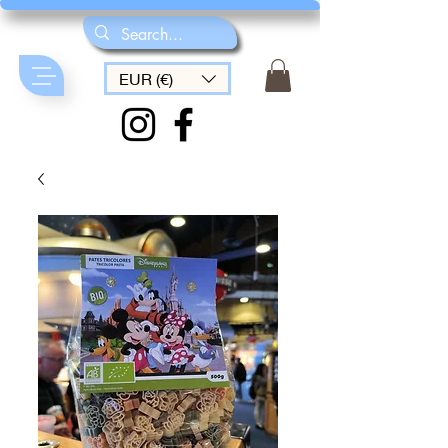
EUR (€)