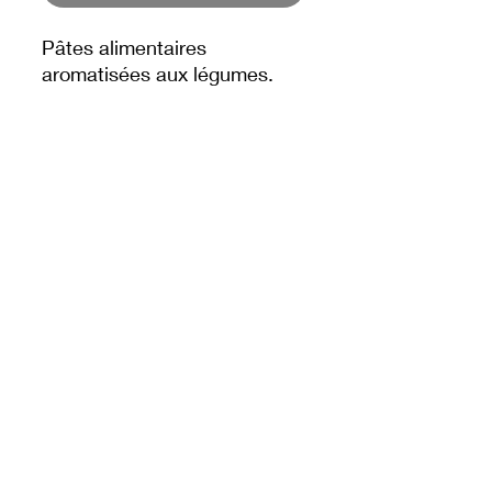
Pâtes alimentaires
aromatisées aux légumes.
Issus de l'agriculture
Biologique.
Paquet de 500gr
Fabriqué et conditionné en
Italie
DREAM'S SHOP DLP
© 2025 par Dream's Shop DLP.
A propos de nous
Conditions générales de vente
Politique de Cookies