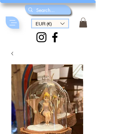
EUR (€)