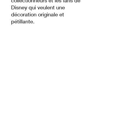
collectionneurs et les fans de
Disney qui veulent une
décoration originale et
pétillante.
Ornement en résine
Mickey tambour-major
Train coloré aux détails
festifs
Ficelle de suspension pour
sapin
Produit officiel Disney –
Disneyland Paris
Un ornement unique qui fera
voyager votre sapin dans la
féérie de Noël Disney ! 🎁🌟