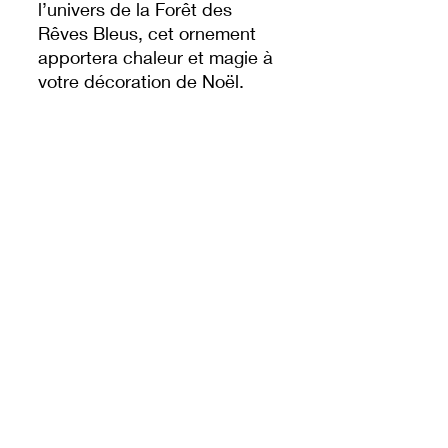
l’univers de la Forêt des
Rêves Bleus, cet ornement
apportera chaleur et magie à
votre décoration de Noël.
Ornement en résine
Bourriquet
Bonnet de Noël rouge et
détails soignés
Chaînette décorative
rouge pour suspension
facile
Produit officiel Disney
Un incontournable pour un
sapin tendre et féerique qui
plaira à toute la famille ! 🎁✨