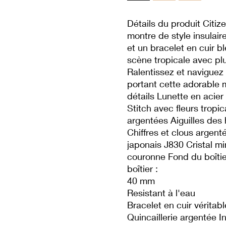
Détails du produit Citiz
montre de style insulair
et un bracelet en cuir b
scène tropicale avec pl
Ralentissez et naviguez
portant cette adorable 
détails Lunette en acie
Stitch avec fleurs tropic
argentées Aiguilles des
Chiffres et clous argen
japonais J830 Cristal mi
couronne Fond du boîtie
boîtier :
40 mm
Resistant à l'eau
Bracelet en cuir véritab
Quincaillerie argentée I