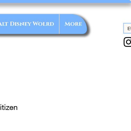
alt Disney Wolrd
More
E
tizen