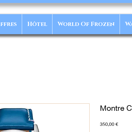
ffres
Hôtel
World Of Frozen
W
Montre Ci
Prix
350,00 €