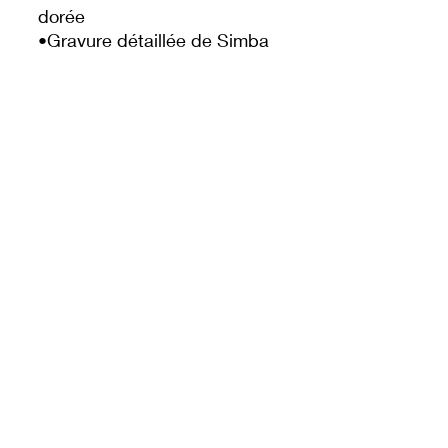
dorée
•Gravure détaillée de Simba
•Design élégant et
emblématique
•Idéale pour collection ou
souvenir
🎁 Parfait pour :
•Les fans du Roi Lion
•Les collectionneurs Disney
•Un cadeau magique et
intemporel
🌟 Un souvenir plein
d’émotion à ajouter à votre
collection !
DREAM'S SHOP DLP
© 2025 par Dream's Shop DLP.