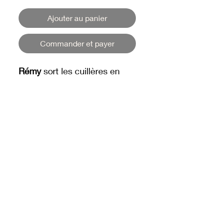
Ajouter au panier
Commander et payer
Rémy
sort les cuillères en
bois et le grand sourire dans
ce magnet adorable. Le chef
des petits plats trouve enfin
sa place sur votre frigo !
👨‍🍳 Aimant 3D au rendu
doux et détaillé
DREAM'S SHOP DLP
© 2025 par Dream's Shop DLP.