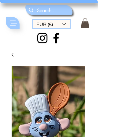
EUR (€)