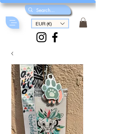
EUR (€)