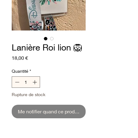
Lanière Roi lion 🦁
Prix
18,00 €
Quantité
*
Rupture de stock
Me notifier quand ce produit sera de retour.
Lanière roi lion avec pochette
avec Charms