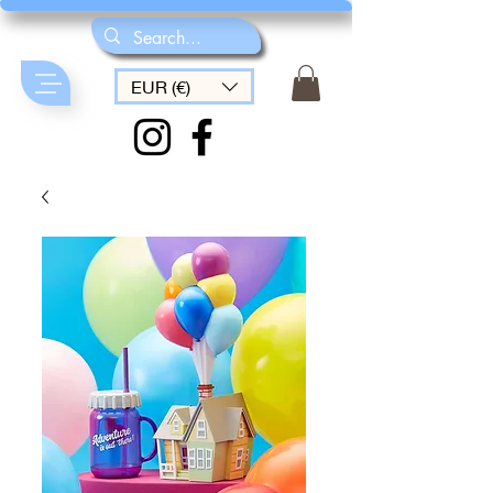
EUR (€)