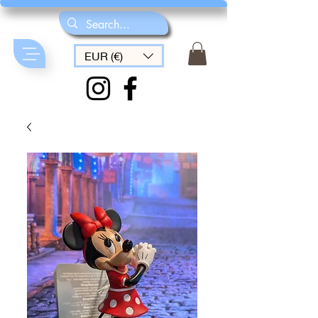
EUR (€)