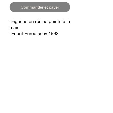
Commander et payer
-Figurine en résine peinte à la
main
-Esprit Eurodisney 1992
-Hauteur environ 15cm
-Ideal petite figurine à
collectionner
-Il s'accompagne de Mickey (
figurine vendue séparément
)
DREAM'S SHOP DLP
© 2025 par Dream's Shop DLP.
A propos de nous