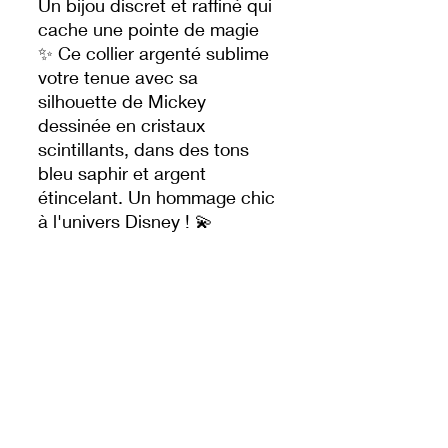
Un bijou discret et raffiné qui
cache une pointe de magie
✨ Ce collier argenté sublime
votre tenue avec sa
silhouette de Mickey
dessinée en cristaux
scintillants, dans des tons
bleu saphir et argent
étincelant. Un hommage chic
à l'univers Disney ! 💫
🔹 Silhouette de Mickey
stylisée en cristaux
🔹 Dégradé de tons bleus et
clairs pour une brillance
subtile
🔹 Chaîne fine et délicate,
idéale pour tous les jours
🔹 Fermoir sécurisé