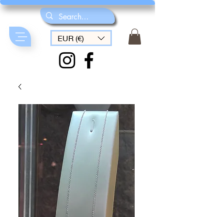
EUR (€)