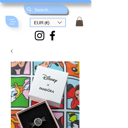
EUR (€)