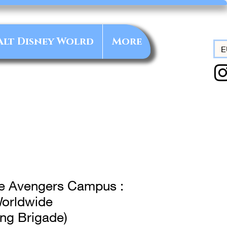
alt Disney Wolrd
More
E
e Avengers Campus :
Worldwide
ng Brigade)