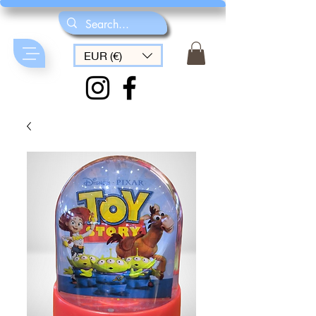
EUR (€)