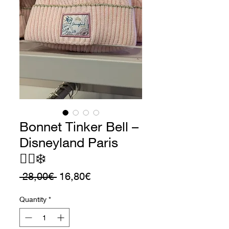
Bonnet Tinker Bell –
Disneyland Paris
🧚‍♀️❄️
Regular
Sale
 28,00€ 
16,80€
Price
Price
Quantity
*