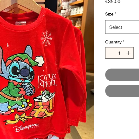
Price
€35.00
Size
*
Select
Quantity
*