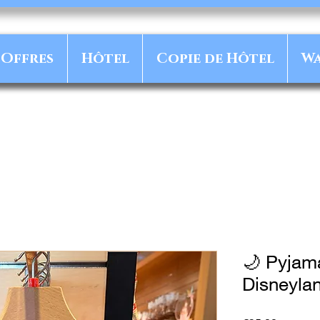
Offres
Hôtel
Copie de Hôtel
Wa
🌙 Pyjama
Disneylan