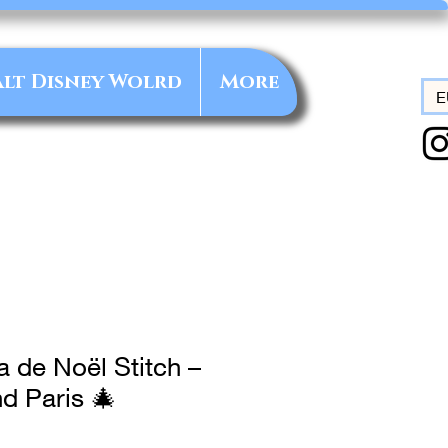
lt Disney Wolrd
More
E
 de Noël Stitch –
d Paris 🎄